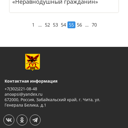
«Неравнодушный гражданин»
...
...
1
52
53
54
55
56
70
Контактная информация
+7(302)221-08-48
anoapsi@yandex.ru
672000, Россия, Забайкальский край, г. Чита, ул.
Генерала Белика, д.1