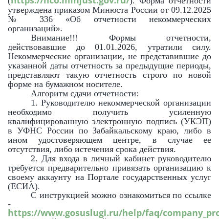
https://nco.minjust.gov.ru/
(
).
Форма отчетности
утверждена приказом Минюста России от 09.12.2025
№ 336 «Об отчетности некоммерческих
организаций».
Внимание!!! Формы отчетности,
действовавшие до 01.01.2026, утратили силу.
Некоммерческие организации, не представившие до
указанной даты отчетность за предыдущие периоды,
представляют такую отчетность строго по новой
форме на бумажном носителе.
Алгоритм сдачи отчетности:
1. Руководителю некоммерческой организации
необходимо получить усиленную
квалифицированную электронную подпись (УКЭП)
в УФНС России по Забайкальскому краю, либо в
ином удостоверяющем центре, в случае ее
отсутствия, либо истечения срока действия.
2. Для входа в личный кабинет руководителю
требуется предварительно привязать организацию к
своему аккаунту на Портале государственных услуг
(ЕСИА).
С инструкцией можно ознакомиться по ссылке
-
https://www.gosuslugi.ru/help/faq/company_pro