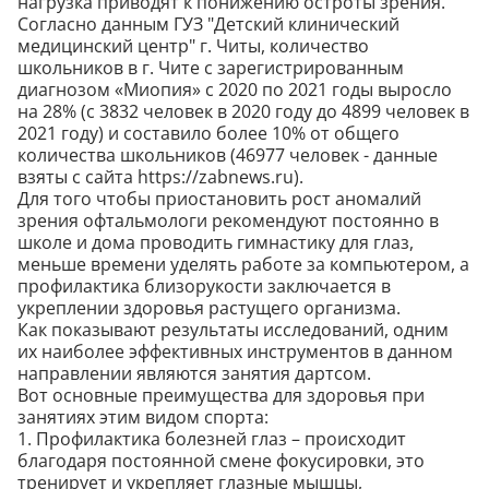
нагрузка приводят к понижению остроты зрения.
Согласно данным ГУЗ "Детский клинический
медицинский центр" г. Читы, количество
школьников в г. Чите с зарегистрированным
диагнозом «Миопия» с 2020 по 2021 годы выросло
на 28% (с 3832 человек в 2020 году до 4899 человек в
2021 году) и составило более 10% от общего
количества школьников (46977 человек - данные
взяты с сайта https://zabnews.ru).
Для того чтобы приостановить рост аномалий
зрения офтальмологи рекомендуют постоянно в
школе и дома проводить гимнастику для глаз,
меньше времени уделять работе за компьютером, а
профилактика близорукости заключается в
укреплении здоровья растущего организма.
Как показывают результаты исследований, одним
их наиболее эффективных инструментов в данном
направлении являются занятия дартсом.
Вот основные преимущества для здоровья при
занятиях этим видом спорта:
1. Профилактика болезней глаз – происходит
благодаря постоянной смене фокусировки, это
тренирует и укрепляет глазные мышцы,