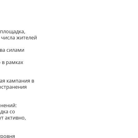
 площадка,
з числа жителей
тва силами
 в рамках
ая кампания в
остранения
енений:
дка со
т активно,
уровня