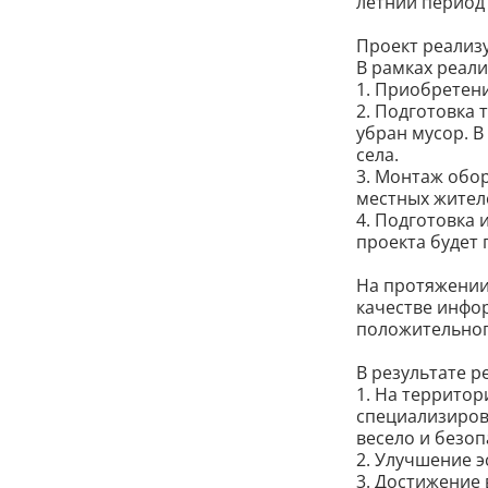
летний период 
Проект реализуе
В рамках реал
1. Приобретен
2. Подготовка 
убран мусор. В
села.
3. Монтаж обо
местных жителе
4. Подготовка 
проекта будет
На протяжении
качестве инфо
положительног
В результате 
1. На территор
специализиров
весело и безоп
2. Улучшение э
3. Достижение 