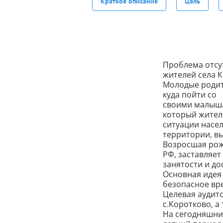
Краткое описание
Цель
Проблема отсу
жителей села 
Молодые родит
куда пойти со
своими малыша
который жител
ситуации насе
территории, вы
Возросшая рож
РФ, заставляет
занятости и до
Основная идея 
безопасное вр
Целевая аудито
с.Коротково, а
На сегодняшний