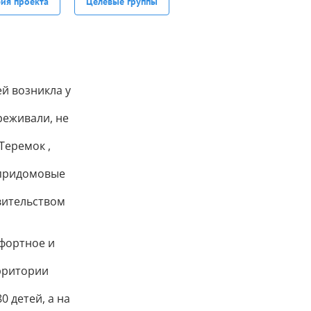
фия проекта
Целевые группы
й возникла у
реживали, не
Теремок ,
 придомовые
вительством
мфортное и
ерритории
 детей, а на