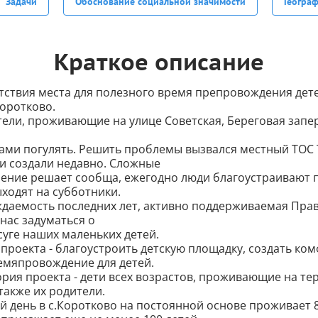
Задачи
Обоснование социальной значимости
Геогра
Краткое описание
тствия места для полезного время препровождения дете
Коротково.
ели, проживающие на улице Советская, Береговая запе
ми погулять. Решить проблемы вызвался местный ТОС 
и создали недавно. Сложные
ление решает сообща, ежегодно люди благоустраивают
ходят на субботники.
даемость последних лет, активно поддерживаемая Пра
 нас задуматься о
суге наших маленьких детей.
проекта - благоустроить детскую площадку, создать ко
емяпровождение для детей.
рия проекта - дети всех возрастов, проживающие на т
 также их родители.
 день в с.Коротково на постоянной основе проживает 80