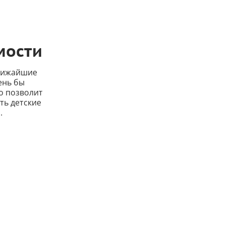
мости
ближайшие
ень бы
о позволит
ть детские
.