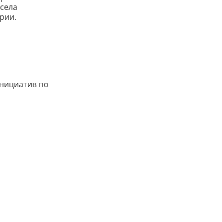
села
рии.
инициатив по