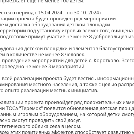
приезжает еще не менее 100 детей.
тся в период с 15.04.2024 г.по 30.10. 2024 г.
изации проекта будет проведен ряд мероприятий:
ие и доставка оборудования детской площадки.
территории под установку игровых элементов:, очищена
 подготовке примут участие не менее 8 добровольцев и
рудования детской площадки и элементов благоустройс
й в количестве не менее 8 человек.
и проведение мероприятий для детей с. Коротково. Всего
 проведено не менее 3 мероприятий.
 всей реализации проекта будет вестись информационн
рмирования местного населения, а также с целью распр
о опыта реализации местных инициатив.
реализации проекта произойдет ряд положительных изм
ии ТОСа "Теремок" появится обновленная детская площа
анным игровым оборудованием, на которой детки смогу
асно смогут проводить свой досуг.
стетического облика села в целом.
всех этих позитивных эффектов способствует развитию 