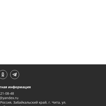
тная информация
221-08-48
@yandex.ru
 Россия, Забайкальский край, г. Чита, ул.