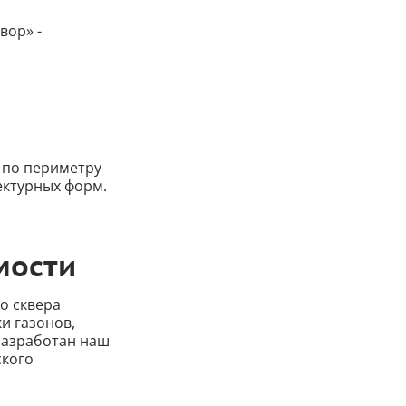
вор» -
в по периметру
ектурных форм.
мости
о сквера
и газонов,
разработан наш
ского