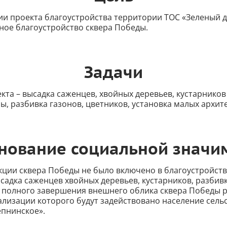
ии проекта благоустройства территории ТОС «Зеленый д
ное благоустройство сквера Победы.
Задачи
кта – высадка саженцев, хвойных деревьев, кустарнико
ы, разбивка газонов, цветников, установка малых архит
нование социальной значи
кции сквера Победы не было включено в благоустройств
садка саженцев хвойных деревьев, кустарников, разбивк
я полного завершения внешнего облика сквера Победы 
ализации которого будут задействовано население сель
епнинское».