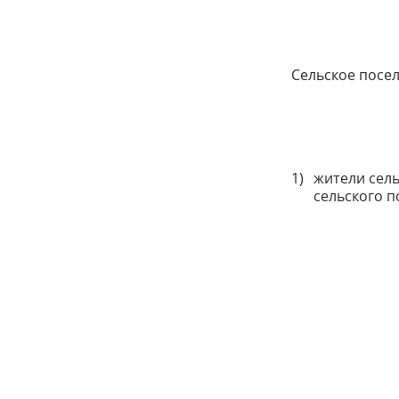
Сельское посе
жители сель
сельского п