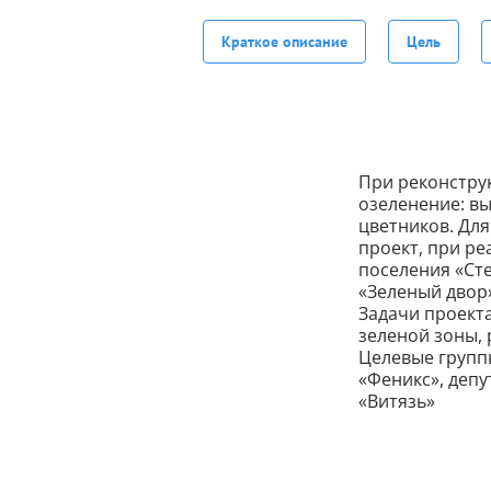
Краткое описание
Цель
При реконстру
озеленение: вы
цветников. Дл
проект, при ре
поселения «Ст
«Зеленый двор»
Задачи проекта
зеленой зоны, 
Целевые групп
«Феникс», депу
«Витязь»