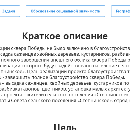
Задачи
Обоснование социальной значимости
Геогра
Краткое описание
кции сквера Победы не было включено в благоустройств
садка саженцев хвойных деревьев, кустарников, разбивк
я полного завершения внешнего облика сквера Победы 
ализации которого будут задействовано население сель
епнинское». Цель реализации проекта благоустройства 
 - завершить полное благоустройство сквера Победы.
 – высадка саженцев, хвойных деревьев, кустарников п
разбивка газонов, цветников, установка малых архитект
ы проекта – жители сельского поселения «Степнинское»
таты Совета сельского поселения «Степнинское», отря
Цель