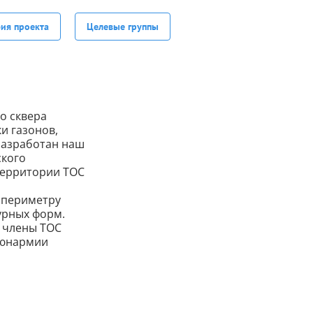
фия проекта
Целевые группы
о сквера
и газонов,
разработан наш
ского
территории ТОС
о периметру
урных форм.
, члены ТОС
д юнармии