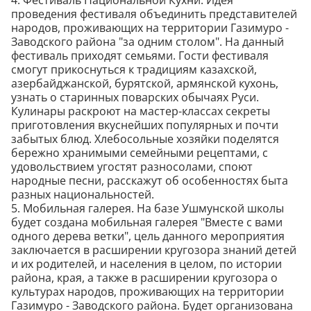
4. Фестиваль Национальной Кухни. Идея
проведения фестиваля объединить представителей
народов, проживающих на территории Газимуро -
Заводского района "за одним столом". На данный
фестиваль приходят семьями. Гости фестиваля
смогут прикоснуться к традициям казахской,
азербайджанской, бурятской, армянской кухонь,
узнать о старинных поварских обычаях Руси.
Кулинары раскроют на мастер-классах секреты
приготовления вкуснейших популярных и почти
забытых блюд. Хлебосольные хозяйки поделятся
бережно хранимыми семейными рецептами, с
удовольствием угостят разносолами, споют
народные песни, расскажут об особенностях быта
разных национальностей.
5. Мобильная галерея. На базе Ушмунской школы
будет создана мобильная галерея "Вместе с вами
одного дерева ветки", цель данного мероприятия
заключается в расширении кругозора знаний детей
и их родителей, и населения в целом, по истории
района, края, а также в расширении кругозора о
культурах народов, проживающих на территории
Газимуро - Заводского района. Будет организована