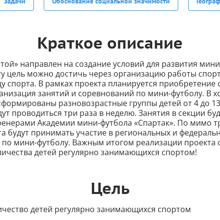
Задачи
Обоснование социальной значимости
Геогра
Краткое описание
той» направлен на создание условий для развития мини
Эту цель можно достичь через организацию работы спор
ду спорта. В рамках проекта планируется приобретение
анизация занятий и соревнований по мини-футболу. В х
сформированы разновозрастные группы детей от 4 до 13
ут проводиться три раза в неделю. Занятия в секции бу
ренерами Академии мини-футбола «Спартак». По мимо 
та будут принимать участие в региональных и федераль
 по мини-футболу. Важным итогом реализации проекта 
личества детей регулярно занимающихся спортом!
Цель
ичество детей регулярно занимающихся спортом