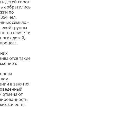
ть детей-сирот
орых обратились
ржки по
354 чел,
лных семьях –
елевой группы
актор влияет и
ногих детей,
процесс.
 них
виваются такие
ажение к
чности
ющем.
ении в занятия
роведенный
ли отмечают
нированность,
их качеств).