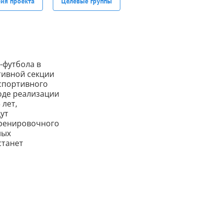
фия проекта
Целевые группы
-футбола в
тивной секции
 спортивного
оде реализации
 лет,
дут
тренировочного
ных
станет