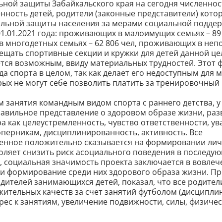
ьной защиты Забайкальского края на сегодня численнос
енность детей, родители (законные представители) кот
альной защиты населения за мерами социальной подде
1.01.2021 года: проживающих в малоимущих семьях – 89 
 многодетных семьях – 62 806 чел, проживающих в непо
сещать спортивные секции и кружки для детей данной ц
тся возможным, ввиду материальных трудностей. Этот ф
да спорта в целом, так как делает его недоступным для м
ых не могут себе позволить платить за тренировочный 
 занятия командным видом спорта с раннего детства, у
равильное представление о здоровом образе жизни, раз
а как целеустремленность, чувство ответственности, ув
оперникам, дисциплинированность, активность. Все
нное положительно сказывается на формировании ли
воляет снизить риск асоциального поведения в последу
, социальная значимость проекта заключается в вовлеч
 и формирование среди них здорового образа жизни. П
одителей занимающихся детей, показал, что все родите
жительных качеств за счет занятий футболом (дисципли
рес к занятиям, увеличение подвижности, силы, физическ