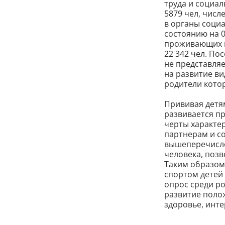
труда и социал
5879 чел, числ
в органы соци
состоянию на 0
проживающих в
22 342 чел. По
не представляе
на развитие ви
родители котор
Прививая детям
развивается п
черты характер
партнерам и с
вышеперечисле
человека, поз
Таким образом
спортом детей
опрос среди р
развитие поло
здоровье, инте