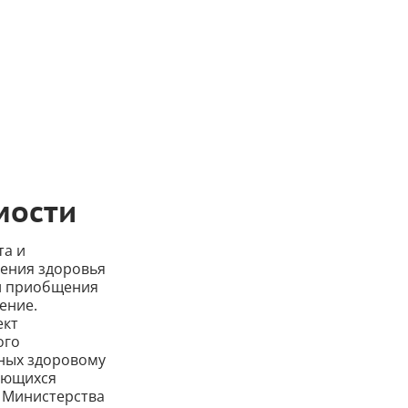
мости
та и
ления здоровья
 и приобщения
ение.
ект
ого
нных здоровому
мающихся
а Министерства