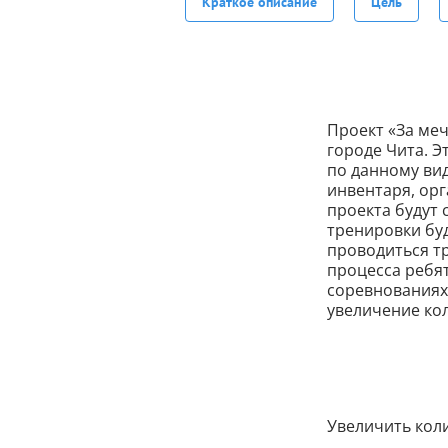
Краткое описание
Цель
Проект «За меч
городе Чита. 
по данному ви
инвентаря, орг
проекта будут 
тренировки буд
проводиться т
процесса ребя
соревнованиях
увеличение ко
Увеличить кол