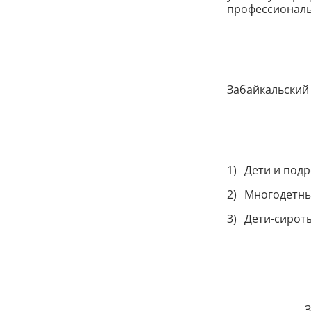
профессиональ
Забайкальский 
Дети и подр
Многодетны
Дети-сироты
З