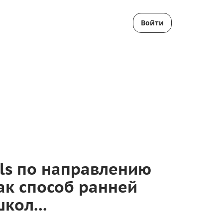
Войти
ls по направлению
ак способ ранней
кол...