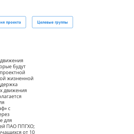
фия проекта
Целевые группы
 движения
торые будут
 проектной
ной жизненной
ддержка
ах движения
олагается
ля
ф» с
ерез
е для
ией ПАО ППГХО;
учащихся от 10