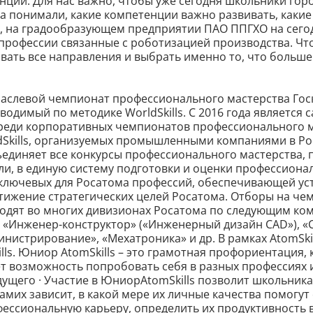
нции. Для нас важно, чтобы уже сегодня школьники гор
а понимали, какие компетенции важно развивать, какие
ак, на градообразующем предприятии ПАО ППГХО на сег
профессии связанные с роботизацией производства. Ч
ать все направления и выбрать именно то, что больше 
отраслевой чемпионат профессионального мастерства Го
водимый по методике WorldSkills. С 2016 года является
еди корпоративных чемпионатов профессионального м
dSkills, организуемых промышленными компаниями в Ро
единяет все конкурсы профессионального мастерства,
ли, в единую систему подготовки и оценки профессиона
 ключевых для Росатома профессий, обеспечивающей ус
стижение стратегических целей Росатома. Отборы на че
оходят во многих дивизионах Росатома по следующим ко
, «Инженер-конструктор» («Инженерный дизайн CAD»), «
нистрирование», «Мехатроника» и др. В рамках AtomSki
ls. Юниор AtomSkills – это грамотная профориентация,
 возможность попробовать себя в разных профессиях и 
ущего · Участие в ЮниорAtomSkills позволит школьника
самих зависит, в какой мере их личные качества помогут
ессиональную карьеру, определить их продуктивность 