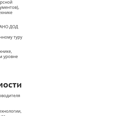
урсной
ументов),
ехнике
КАНО ДОД
чному туру
хнике,
м уровне
мости
ководителя
ехнологии,