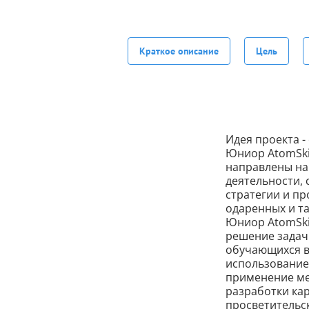
Краткое описание
Цель
Идея проекта 
Юниор AtomSkil
направлены на
деятельности,
стратегии и пр
одаренных и т
Юниор AtomSkil
решение задач
обучающихся в
использование
применение ме
разработки ка
просветительс