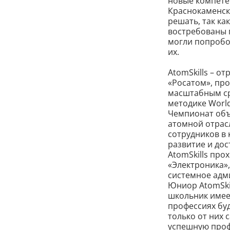
новые компете
Краснокаменск
решать, так к
востребованы 
могли попробов
их.
AtomSkills – 
«Росатом», про
масштабным ср
методике Worl
Чемпионат объ
атомной отрас
сотрудников в
развитие и до
AtomSkills пр
«Электроника»
системное адми
Юниор AtomSkil
школьник имеет
профессиях буд
только от них 
успешную проф