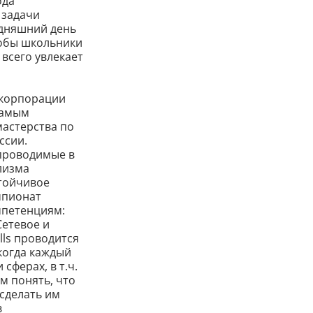
ода
 задачи
одняшний день
тобы школьники
всего увлекает
скорпорации
 самым
астерства по
ссии.
 проводимые в
лизма
тойчивое
мпионат
мпетенциям:
Сетевое и
lls проводится
 когда каждый
сферах, в т.ч.
м понять, что
 сделать им
в