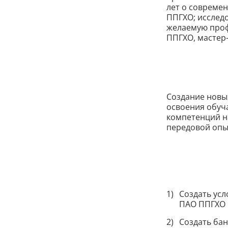
лет о современ
ППГХО; исслед
желаемую проф
ППГХО, мастер-
Создание новы
освоения обуч
компетенций н
передовой опы
Создать усл
ПАО ППГХО 
Создать ба