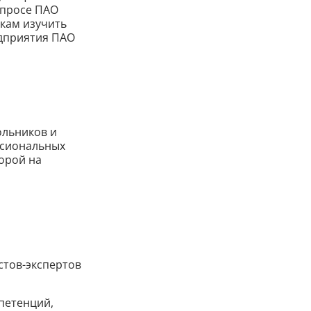
апросе ПАО
кам изучить
едприятия ПАО
ольников и
ссиональных
орой на
стов-экспертов
петенций,