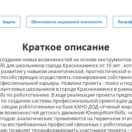
Задачи
Обоснование социальной значимости
Геогра
Краткое описание
- создание новых возможностей на основе инструментов
ls для школьников города Краснокаменск от 10 лет , ко
 развитие у навыков аналитической, прогностической и
 способствующих осуществлять планирование собствен
офессиональной карьеры. Новизна проекта - поиск и по
алантливых школьников в городе Краснокаменск в рамк
ls по робототехнике. В ходе реализации проекта предп
 по созданию системы профессиональной ориентации д
 секции робототехники на базе КАНО ДОД «Ученый жира
м возможностей детского движения ЮниорAtomSkills, ч
тодов: аналитические: применяются на первичном этап
рты востребованных профессий связанных с роботизац
кие: позволят проинформировать участников проекта – 