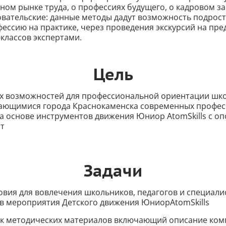
ном рынке труда, о профессиях будущего, о кадровом з
овательские: данные методы дадут возможность подрост
ессию на практике, через проведения экскурсий на пр
классов экспертами.
Цель
х возможностей для профессиональной ориентации шк
ающимися города Краснокаменска современных профе
а основе инструментов движения Юниор AtomSkills с оп
т
Задачи
овия для вовлечения школьников, педагогов и специали
в мероприятия Детского движения ЮниорAtomSkills
нк методических материалов включающий описание ком