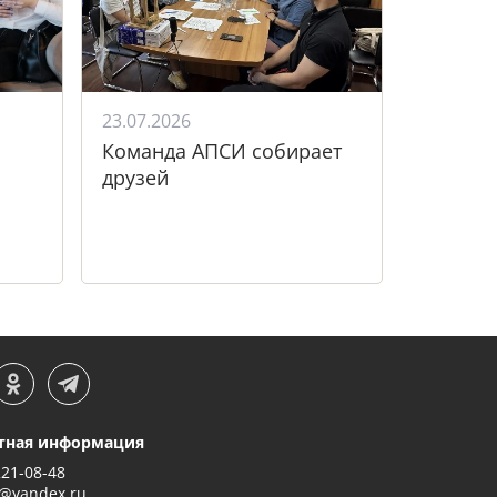
23.07.2026
Команда АПСИ собирает
друзей
тная информация
221-08-48
@yandex.ru