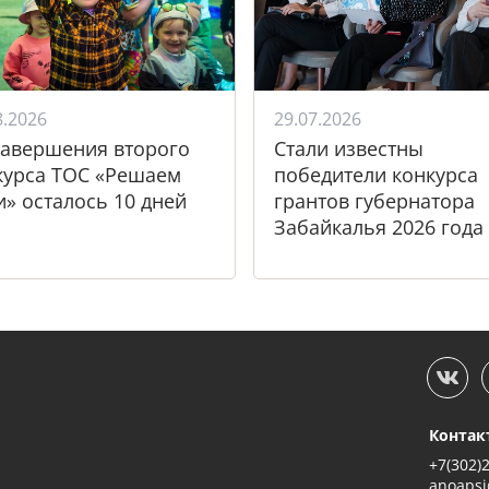
8.2026
29.07.2026
завершения второго
Стали известны
курса ТОС «Решаем
победители конкурса
и» осталось 10 дней
грантов губернатора
Забайкалья 2026 года
Контак
+7(302)
anoapsi