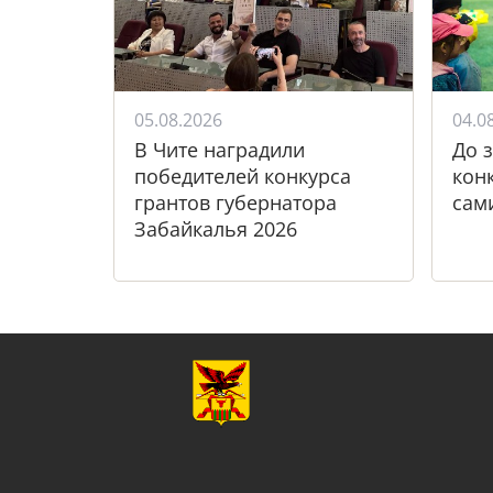
05.08.2026
04.0
В Чите наградили
До 
победителей конкурса
кон
грантов губернатора
сам
Забайкалья 2026